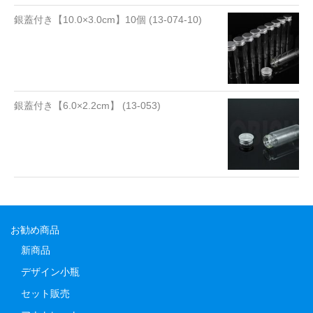
銀蓋付き【10.0×3.0cm】10個 (13-074-10)
銀蓋付き【6.0×2.2cm】 (13-053)
お勧め商品
新商品
デザイン小瓶
セット販売