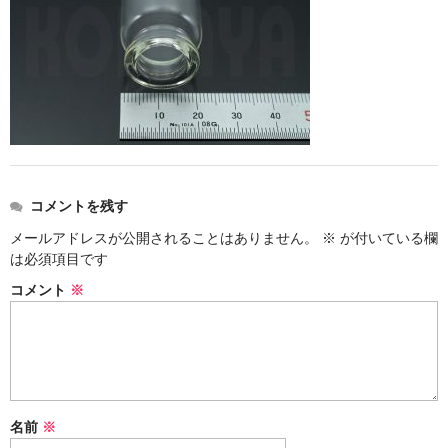
ストレート
コルク栓
セット
ストラップ付き
単品
コメントを残す
セット
メールアドレスが公開されることはありません。
※
が付いている欄
は必須項目です
ふた付き
コメント
※
単品
セット
デザイン小瓶
名前
※
単品