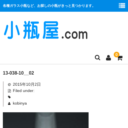
各種ガラス小瓶など、お探しの小瓶がきっと見つかります。
0
商品一覧
13-038-10__02
2015年10月2日
絞り口
Filed under:
コルク栓
kobinya
プラ栓
セット