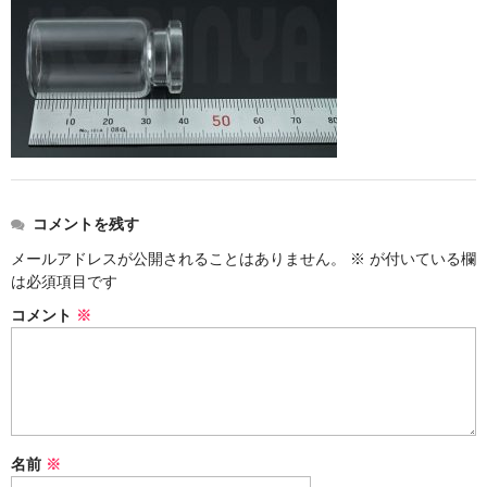
ストレート
コルク栓
セット
ストラップ付き
単品
コメントを残す
セット
メールアドレスが公開されることはありません。
※
が付いている欄
は必須項目です
ふた付き
コメント
※
単品
セット
デザイン小瓶
名前
※
単品