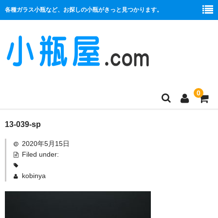
各種ガラス小瓶など、お探しの小瓶がきっと見つかります。
0
商品一覧
13-039-sp
2020年5月15日
絞り口
Filed under:
コルク栓
kobinya
プラ栓
セット