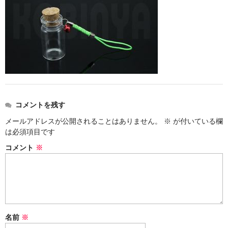
ストレート
コルク栓
セット
ストラップ付き
単品
コメントを残す
セット
メールアドレスが公開されることはありません。
※
が付いている欄
は必須項目です
ふた付き
コメント
※
単品
セット
デザイン小瓶
名前
※
単品