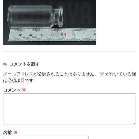
ストレート
コルク栓
セット
ストラップ付き
単品
コメントを残す
セット
メールアドレスが公開されることはありません。
※
が付いている欄
は必須項目です
ふた付き
コメント
※
単品
セット
デザイン小瓶
名前
※
単品