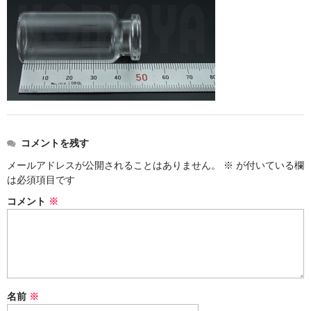
ストレート
コルク栓
セット
ストラップ付き
単品
コメントを残す
セット
メールアドレスが公開されることはありません。
※
が付いている欄
は必須項目です
ふた付き
コメント
※
単品
セット
デザイン小瓶
名前
※
単品