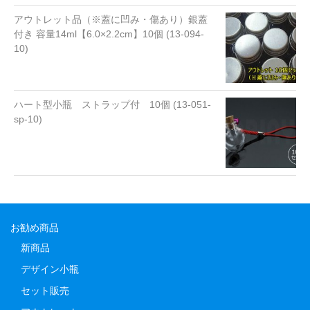
アウトレット品（※蓋に凹み・傷あり）銀蓋
付き 容量14ml【6.0×2.2cm】10個 (13-094-
10)
ハート型小瓶 ストラップ付 10個 (13-051-
sp-10)
お勧め商品
新商品
デザイン小瓶
セット販売