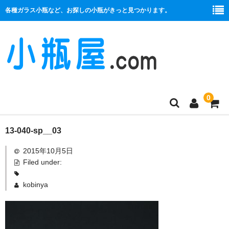
各種ガラス小瓶など、お探しの小瓶がきっと見つかります。
0
商品一覧
13-040-sp__03
2015年10月5日
絞り口
Filed under:
コルク栓
kobinya
プラ栓
セット