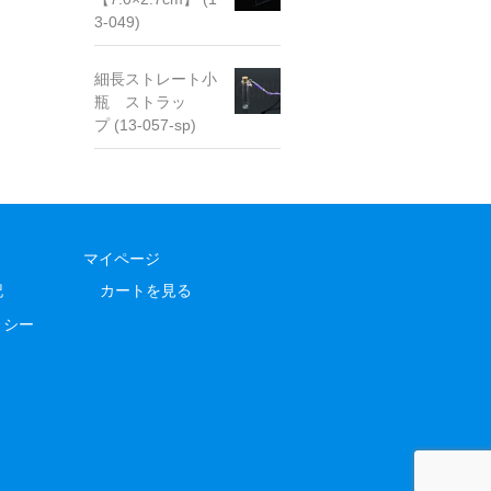
3-049)
細長ストレート小
瓶 ストラッ
プ (13-057-sp)
マイページ
記
カートを見る
リシー