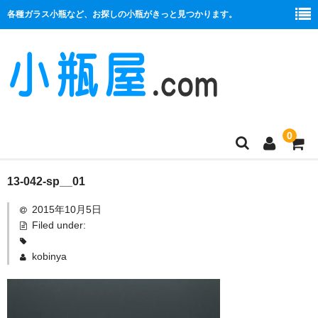
各種ガラス小瓶など、お探しの小瓶がきっと見つかります。
0
商品一覧
13-042-sp__01
2015年10月5日
絞り口
Filed under:
コルク栓
kobinya
プラ栓
セット