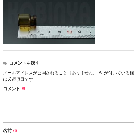
ストレート
コルク栓
セット
ストラップ付き
単品
コメントを残す
セット
メールアドレスが公開されることはありません。
※
が付いている欄
は必須項目です
ふた付き
コメント
※
単品
セット
デザイン小瓶
名前
※
単品