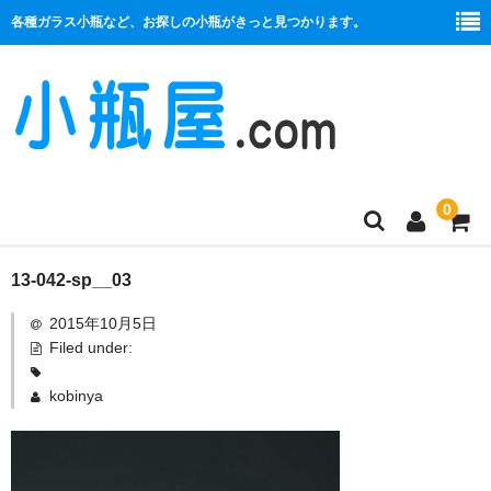
各種ガラス小瓶など、お探しの小瓶がきっと見つかります。
0
商品一覧
13-042-sp__03
2015年10月5日
絞り口
Filed under:
コルク栓
kobinya
プラ栓
セット