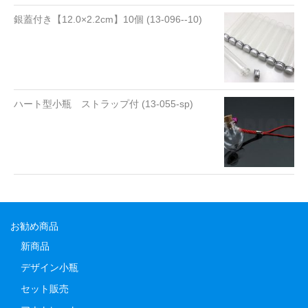
銀蓋付き【12.0×2.2cm】10個 (13-096--10)
ハート型小瓶 ストラップ付 (13-055-sp)
お勧め商品
新商品
デザイン小瓶
セット販売