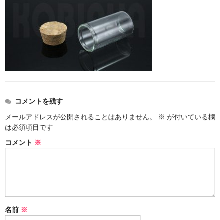
ストレート
コルク栓
セット
ストラップ付き
単品
コメントを残す
セット
メールアドレスが公開されることはありません。
※
が付いている欄
は必須項目です
ふた付き
コメント
※
単品
セット
デザイン小瓶
名前
※
単品