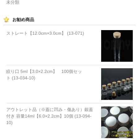
未分類
お勧め商品
ストレート【12.0cm×3.0cm】 (13-071)
絞り口 5ml【3.0×2.2cm】 100個セッ
ト (13-034-10)
アウトレット品（※蓋に凹み・傷あり）銀蓋
付き 容量14ml【6.0×2.2cm】10個 (13-094-
10)