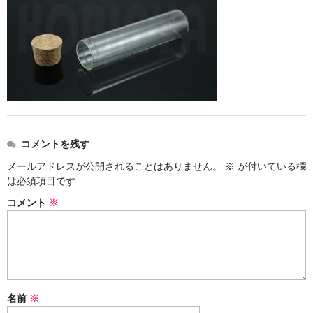
ストレート
コルク栓
セット
ストラップ付き
単品
コメントを残す
セット
メールアドレスが公開されることはありません。
※
が付いている欄
は必須項目です
ふた付き
コメント
※
単品
セット
デザイン小瓶
名前
※
単品