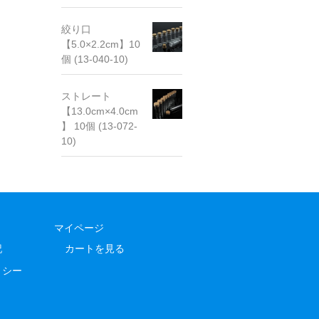
絞り口
【5.0×2.2cm】10
個 (13-040-10)
ストレート
【13.0cm×4.0cm
】 10個 (13-072-
10)
マイページ
記
カートを見る
リシー