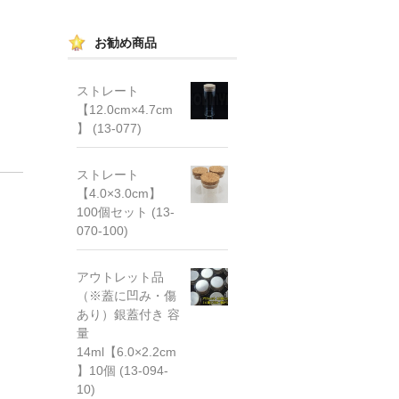
お勧め商品
ストレート
【12.0cm×4.7cm
】 (13-077)
ストレート
【4.0×3.0cm】
100個セット (13-
070-100)
アウトレット品
（※蓋に凹み・傷
あり）銀蓋付き 容
量
14ml【6.0×2.2cm
】10個 (13-094-
10)