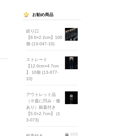
お勧め商品
絞り口
【8.0×2.2cm】100
個 (13-047-10)
ストレート
【12.0cm×4.7cm
】 10個 (13-077-
10)
アウトレット品
（※蓋に凹み・傷
あり）銀蓋付き
【5.0×2.7cm】 (1
3-073)
銀蓋付き