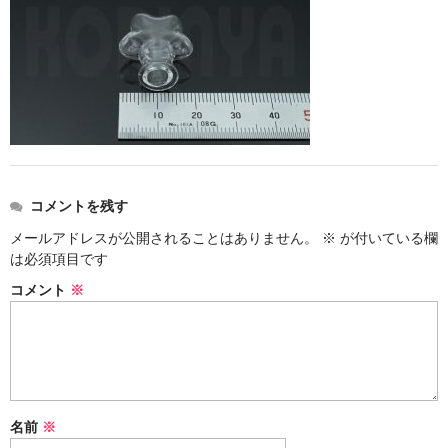
ストレート
コルク栓
セット
ストラップ付き
単品
コメントを残す
セット
メールアドレスが公開されることはありません。
※
が付いている欄
は必須項目です
ふた付き
コメント
※
単品
セット
デザイン小瓶
名前
※
単品