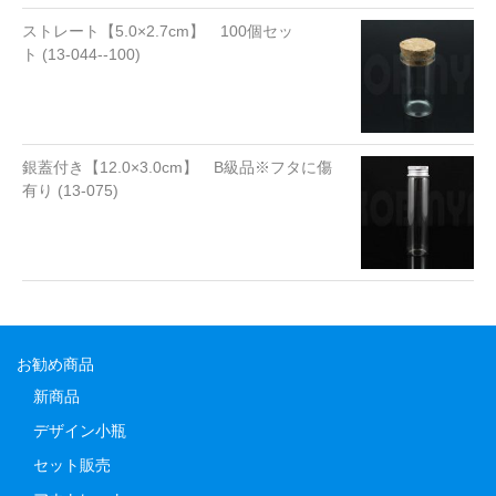
ストレート【5.0×2.7cm】 100個セッ
ト (13-044--100)
銀蓋付き【12.0×3.0cm】 B級品※フタに傷
有り (13-075)
お勧め商品
新商品
デザイン小瓶
セット販売