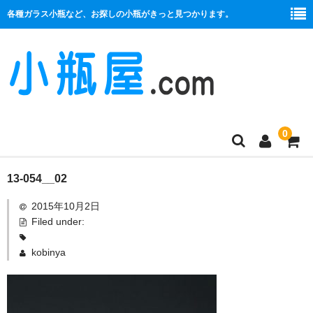
各種ガラス小瓶など、お探しの小瓶がきっと見つかります。
0
商品一覧
13-054__02
2015年10月2日
絞り口
Filed under:
コルク栓
kobinya
プラ栓
セット