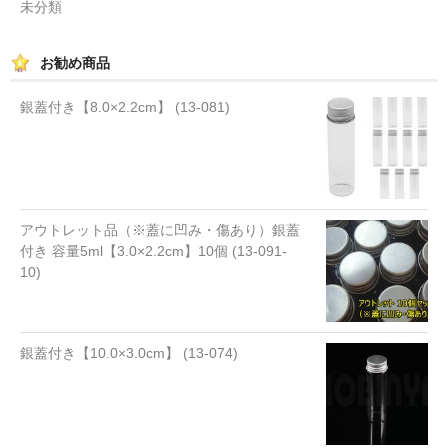
未分類
お勧め商品
銀蓋付き【8.0×2.2cm】 (13-081)
アウトレット品（※蓋に凹み・傷あり）銀蓋
付き 容量5ml【3.0×2.2cm】10個 (13-091-
10)
銀蓋付き【10.0×3.0cm】 (13-074)