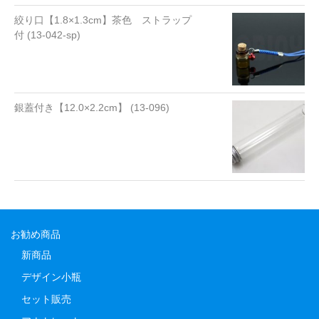
絞り口【1.8×1.3cm】茶色 ストラップ
付 (13-042-sp)
銀蓋付き【12.0×2.2cm】 (13-096)
お勧め商品
新商品
デザイン小瓶
セット販売