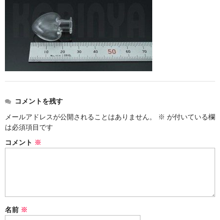
ストレート
コルク栓
セット
ストラップ付き
単品
コメントを残す
セット
メールアドレスが公開されることはありません。
※
が付いている欄
は必須項目です
ふた付き
コメント
※
単品
セット
デザイン小瓶
名前
※
単品