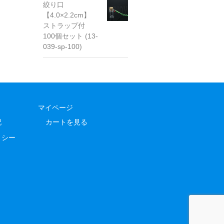
絞り口
【4.0×2.2cm】
ストラップ付
100個セット (13-
039-sp-100)
マイページ
記
カートを見る
リシー