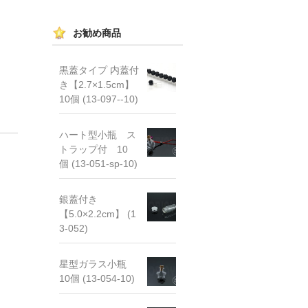
お勧め商品
黒蓋タイプ 内蓋付
き【2.7×1.5cm】
10個 (13-097--10)
ハート型小瓶 ス
トラップ付 10
個 (13-051-sp-10)
銀蓋付き
【5.0×2.2cm】 (1
3-052)
星型ガラス小瓶
10個 (13-054-10)