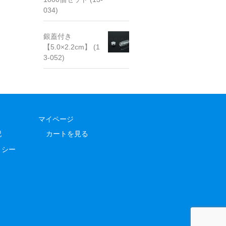
034)
銀蓋付き
【5.0×2.2cm】 (1
3-052)
マイページ
記
カートを見る
リシー