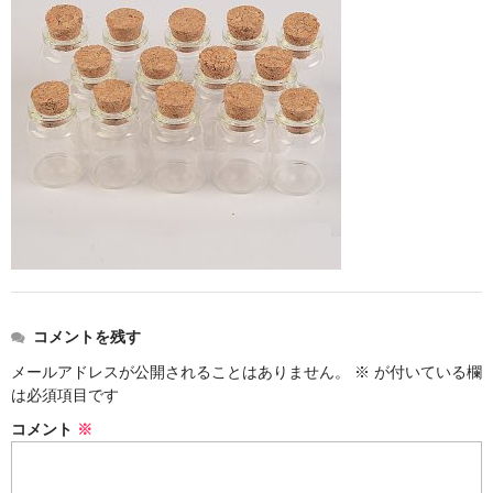
ストレート
コルク栓
セット
ストラップ付き
単品
セット
ふた付き
コメントを残す
単品
メールアドレスが公開されることはありません。
※
が付いている欄
セット
は必須項目です
コメント
※
デザイン小瓶
単品