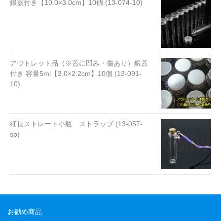
銀蓋付き【10.0×3.0cm】10個 (13-074-10)
アウトレット品（※蓋に凹み・傷あり）銀蓋
付き 容量5ml【3.0×2.2cm】10個 (13-091-
10)
細長ストレート小瓶 ストラップ (13-057-
sp)
お勧め商品