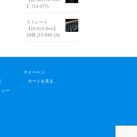
】 (13-077)
ストレート
【10.0×3.0cm】
10個 (13-048-10)
マイページ
記
カートを見る
リシー