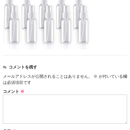
ストレート
コルク栓
セット
ストラップ付き
単品
セット
コメントを残す
メールアドレスが公開されることはありません。
※
が付いている欄
ふた付き
は必須項目です
単品
コメント
※
セット
デザイン小瓶
単品