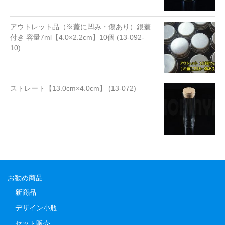
アウトレット品（※蓋に凹み・傷あり）銀蓋
付き 容量7ml【4.0×2.2cm】10個 (13-092-
10)
ストレート【13.0cm×4.0cm】 (13-072)
お勧め商品
新商品
デザイン小瓶
セット販売