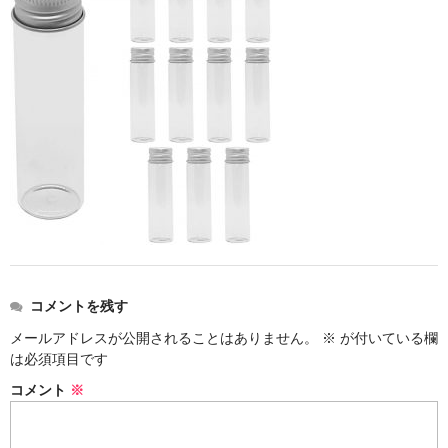
ストレート
コルク栓
セット
ストラップ付き
単品
セット
ふた付き
コメントを残す
単品
メールアドレスが公開されることはありません。
※
が付いている欄
セット
は必須項目です
コメント
※
デザイン小瓶
単品