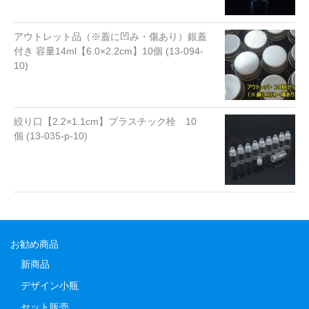
アウトレット品（※蓋に凹み・傷あり）銀蓋
付き 容量14ml【6.0×2.2cm】10個 (13-094-
10)
絞り口【2.2×1.1cm】プラスチック栓 10
個 (13-035-p-10)
お勧め商品
新商品
デザイン小瓶
セット販売