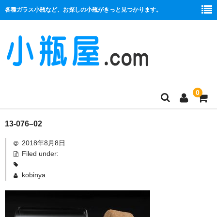
各種ガラス小瓶など、お探しの小瓶がきっと見つかります。
0
商品一覧
13-076–02
2018年8月8日
絞り口
Filed under:
コルク栓
kobinya
プラ栓
セット