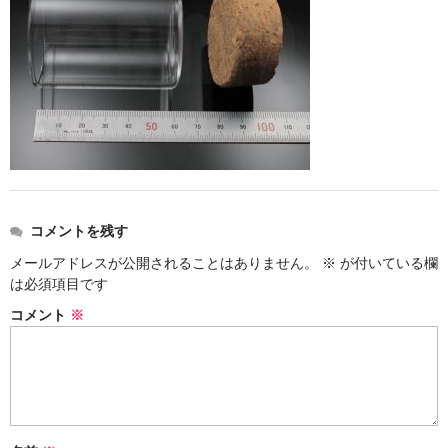
ストレート
コルク栓
セット
ストラップ付き
単品
セット
コメントを残す
メールアドレスが公開されることはありません。
※
が付いている欄
ふた付き
は必須項目です
単品
コメント
※
セット
デザイン小瓶
単品