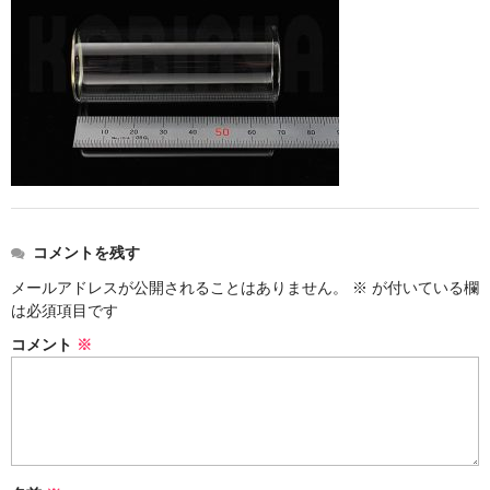
ストレート
コルク栓
セット
ストラップ付き
単品
セット
コメントを残す
メールアドレスが公開されることはありません。
※
が付いている欄
ふた付き
は必須項目です
単品
コメント
※
セット
デザイン小瓶
単品