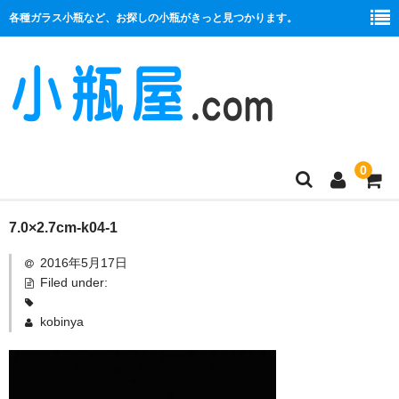
各種ガラス小瓶など、お探しの小瓶がきっと見つかります。
0
商品一覧
7.0×2.7cm-k04-1
2016年5月17日
絞り口
Filed under:
コルク栓
kobinya
プラ栓
セット