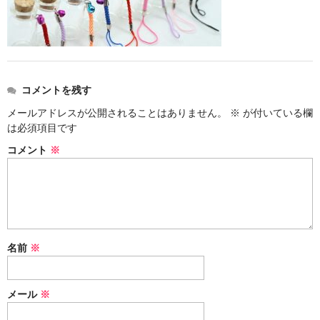
ストレート
コルク栓
セット
コメントを残す
ストラップ付き
メールアドレスが公開されることはありません。
※
が付いている欄
は必須項目です
単品
コメント
※
セット
ふた付き
単品
名前
※
セット
デザイン小瓶
メール
※
単品