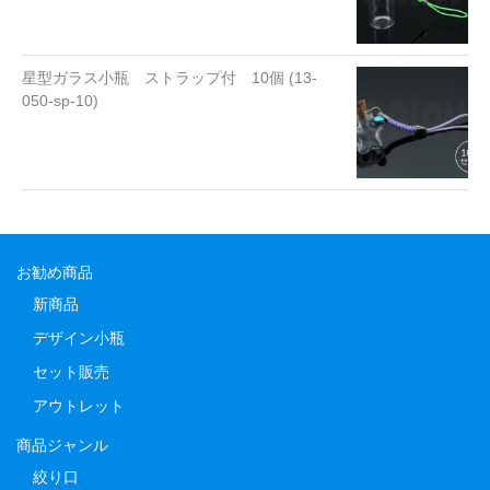
星型ガラス小瓶 ストラップ付 10個 (13-
050-sp-10)
お勧め商品
新商品
デザイン小瓶
セット販売
アウトレット
商品ジャンル
絞り口