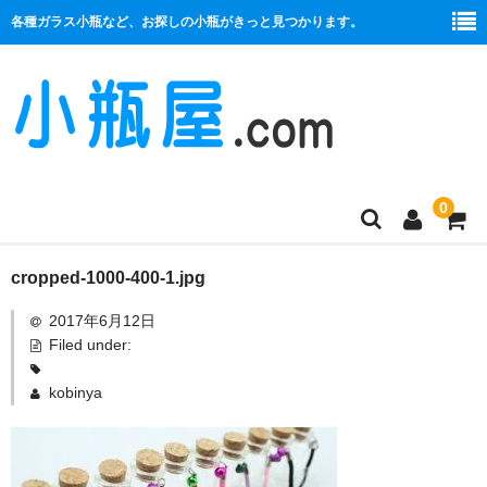
各種ガラス小瓶など、お探しの小瓶がきっと見つかります。
0
商品一覧
cropped-1000-400-1.jpg
2017年6月12日
絞り口
Filed under:
コルク栓
kobinya
プラ栓
セット