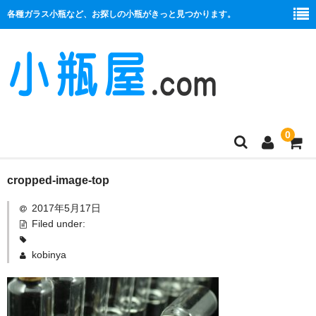
各種ガラス小瓶など、お探しの小瓶がきっと見つかります。
0
商品一覧
cropped-image-top
2017年5月17日
絞り口
Filed under:
コルク栓
kobinya
プラ栓
セット