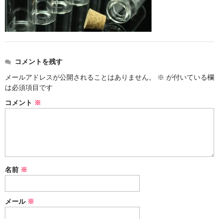
ストレート
コルク栓
セット
コメントを残す
ストラップ付き
メールアドレスが公開されることはありません。
※
が付いている欄
は必須項目です
単品
コメント
※
セット
ふた付き
単品
名前
※
セット
デザイン小瓶
メール
※
単品