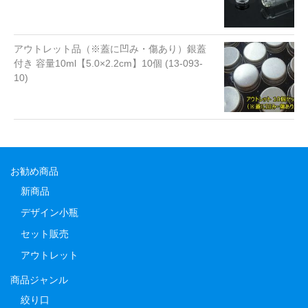
アウトレット品（※蓋に凹み・傷あり）銀蓋
付き 容量10ml【5.0×2.2cm】10個 (13-093-
10)
お勧め商品
新商品
デザイン小瓶
セット販売
アウトレット
商品ジャンル
絞り口