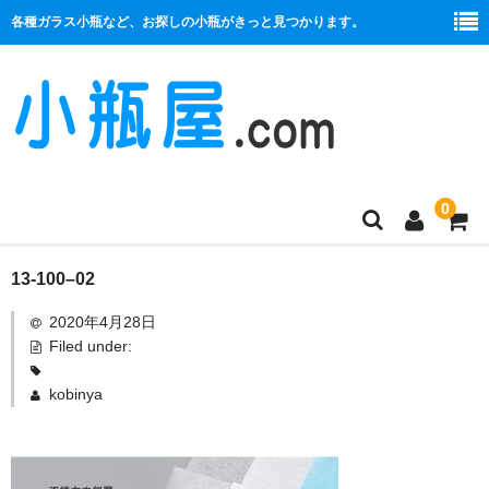
各種ガラス小瓶など、お探しの小瓶がきっと見つかります。
0
商品一覧
13-100–02
2020年4月28日
絞り口
Filed under:
コルク栓
kobinya
プラ栓
セット