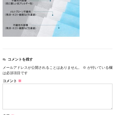
ストレート
コルク栓
セット
ストラップ付き
単品
セット
コメントを残す
メールアドレスが公開されることはありません。
※
が付いている欄
ふた付き
は必須項目です
単品
コメント
※
セット
デザイン小瓶
単品