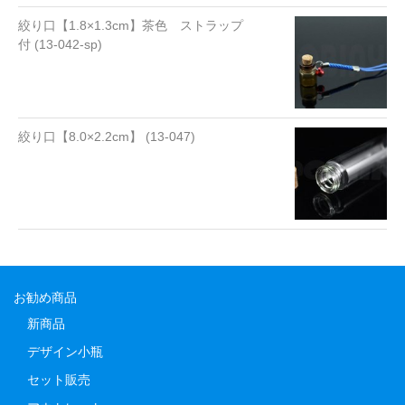
絞り口【1.8×1.3cm】茶色 ストラップ
付 (13-042-sp)
絞り口【8.0×2.2cm】 (13-047)
お勧め商品
新商品
デザイン小瓶
セット販売