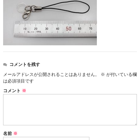
ストレート
コルク栓
セット
ストラップ付き
単品
コメントを残す
セット
メールアドレスが公開されることはありません。
※
が付いている欄
は必須項目です
ふた付き
コメント
※
単品
セット
デザイン小瓶
名前
※
単品