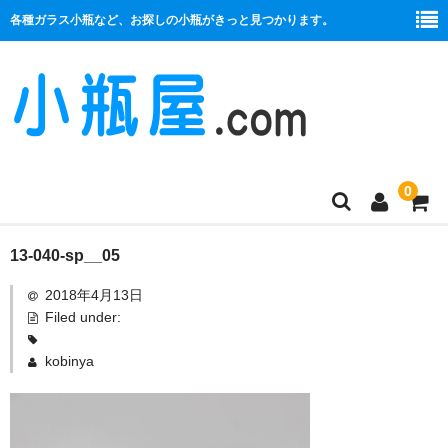
各種ガラス小瓶など、お探しの小瓶がきっと見つかります。
0
商品一覧
13-040-sp__05
2018年4月13日
絞り口
Filed under:
コルク栓
kobinya
プラ栓
セット