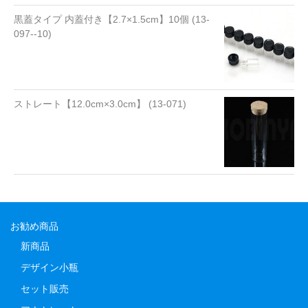
黒蓋タイプ 内蓋付き【2.7×1.5cm】10個 (13-
097--10)
ストレート【12.0cm×3.0cm】 (13-071)
お勧め商品
新商品
デザイン小瓶
セット販売