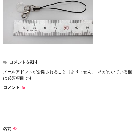
ストレート
コルク栓
セット
ストラップ付き
単品
コメントを残す
セット
メールアドレスが公開されることはありません。
※
が付いている欄
は必須項目です
ふた付き
コメント
※
単品
セット
デザイン小瓶
名前
※
単品