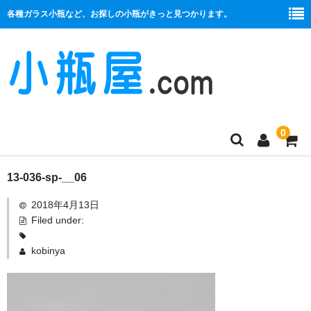
各種ガラス小瓶など、お探しの小瓶がきっと見つかります。
0
商品一覧
13-036-sp-__06
2018年4月13日
絞り口
Filed under:
コルク栓
kobinya
プラ栓
セット