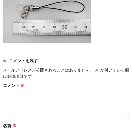
ストレート
コルク栓
セット
ストラップ付き
単品
コメントを残す
セット
メールアドレスが公開されることはありません。
※
が付いている欄
は必須項目です
ふた付き
コメント
※
単品
セット
デザイン小瓶
名前
※
単品