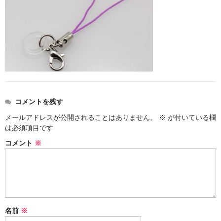
ストレート
コルク栓
セット
ストラップ付き
単品
コメントを残す
セット
メールアドレスが公開されることはありません。
※
が付いている欄
は必須項目です
ふた付き
コメント
※
単品
セット
デザイン小瓶
名前
※
単品