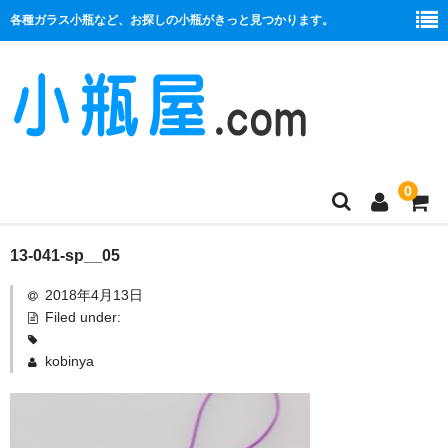
各種ガラス小瓶など、お探しの小瓶がきっと見つかります。
0
商品一覧
13-041-sp__05
2018年4月13日
絞り口
Filed under:
コルク栓
kobinya
プラ栓
セット