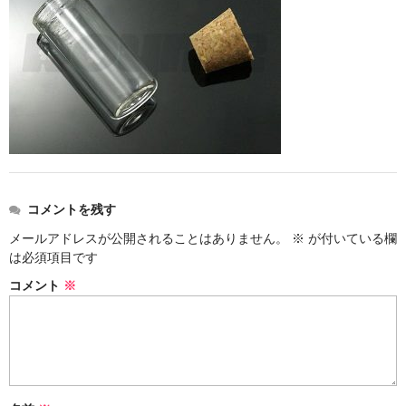
ストレート
コルク栓
セット
ストラップ付き
単品
セット
コメントを残す
メールアドレスが公開されることはありません。
※
が付いている欄
ふた付き
は必須項目です
単品
コメント
※
セット
デザイン小瓶
単品