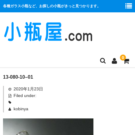
各種ガラス小瓶など、お探しの小瓶がきっと見つかります。
0
商品一覧
13-080-10–01
2020年1月23日
絞り口
Filed under:
コルク栓
kobinya
プラ栓
セット