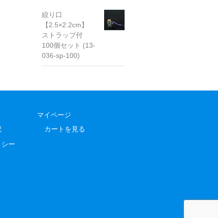
絞り口
【2.5×2.2cm】
ストラップ付
100個セット (13-
036-sp-100)
マイページ
記
カートを見る
リシー