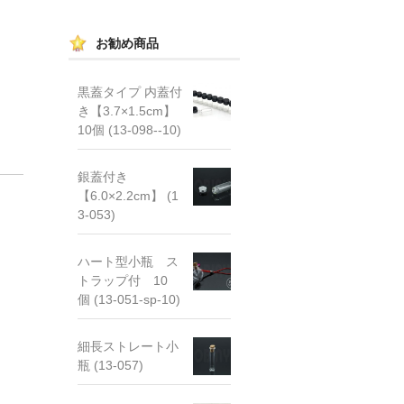
お勧め商品
黒蓋タイプ 内蓋付
き【3.7×1.5cm】
10個 (13-098--10)
銀蓋付き
【6.0×2.2cm】 (1
3-053)
ハート型小瓶 ス
トラップ付 10
個 (13-051-sp-10)
細長ストレート小
瓶 (13-057)