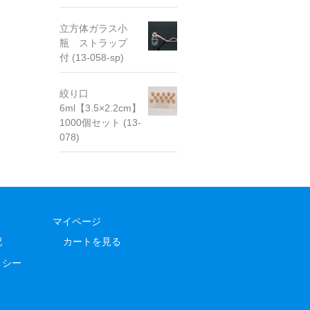
立方体ガラス小
瓶 ストラップ
付 (13-058-sp)
絞り口
6ml【3.5×2.2cm】
1000個セット (13-
078)
マイページ
記
カートを見る
リシー