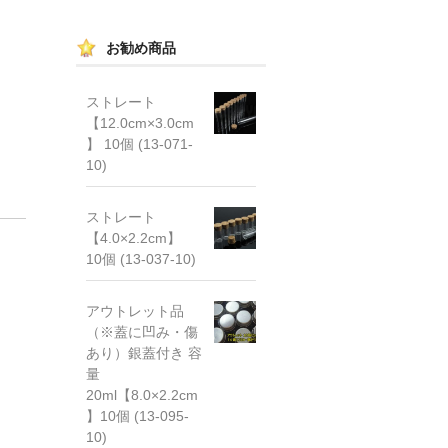
お勧め商品
ストレート
【12.0cm×3.0cm
】 10個 (13-071-
10)
ストレート
【4.0×2.2cm】
10個 (13-037-10)
アウトレット品
（※蓋に凹み・傷
あり）銀蓋付き 容
量
20ml【8.0×2.2cm
】10個 (13-095-
10)